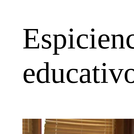
Espicienc
educativ