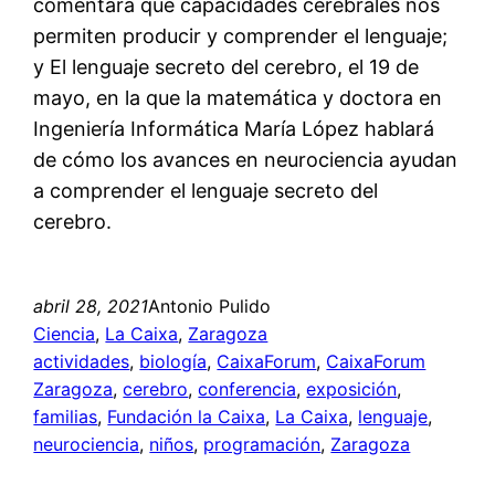
comentará qué capacidades cerebrales nos
permiten producir y comprender el lenguaje;
y El lenguaje secreto del cerebro, el 19 de
mayo, en la que la matemática y doctora en
Ingeniería Informática María López hablará
de cómo los avances en neurociencia ayudan
a comprender el lenguaje secreto del
cerebro.
abril 28, 2021
Antonio Pulido
Ciencia
, 
La Caixa
, 
Zaragoza
actividades
, 
biología
, 
CaixaForum
, 
CaixaForum
Zaragoza
, 
cerebro
, 
conferencia
, 
exposición
, 
familias
, 
Fundación la Caixa
, 
La Caixa
, 
lenguaje
, 
neurociencia
, 
niños
, 
programación
, 
Zaragoza