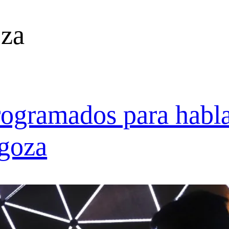
za
rogramados para habla
goza