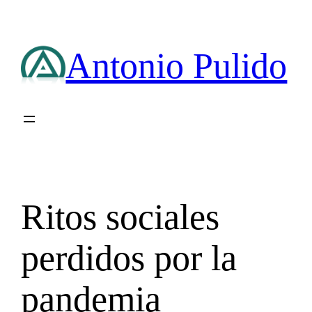
Saltar
al
contenido
Antonio Pulido
Ritos sociales
perdidos por la
pandemia