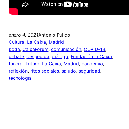
enero 4, 2021
Antonio Pulido
Cultura
, 
La Caixa
, 
Madrid
boda
, 
CaixaForum
, 
comunicación
, 
COVID-19
, 
debate
, 
despedida
, 
diálogo
, 
Fundación la Caixa
, 
funeral
, 
futuro
, 
La Caixa
, 
Madrid
, 
pandemia
, 
reflexión
, 
ritos sociales
, 
saludo
, 
seguridad
, 
tecnología