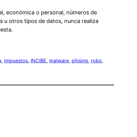
cial, económica o personal, números de
 u otros tipos de datos, nunca realiza
esta.
a
, 
impuestos
, 
INCIBE
, 
malware
, 
phising
, 
robo
, 