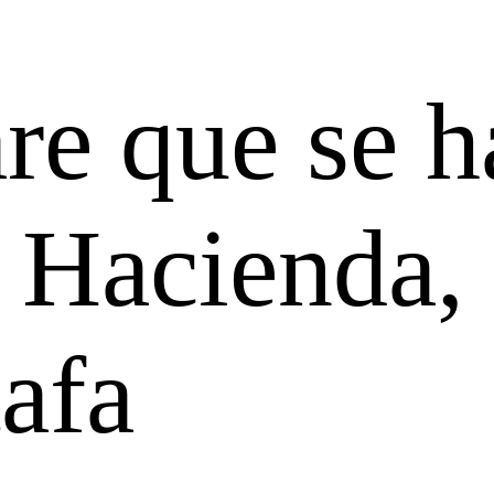
re que se h
r Hacienda,
afa