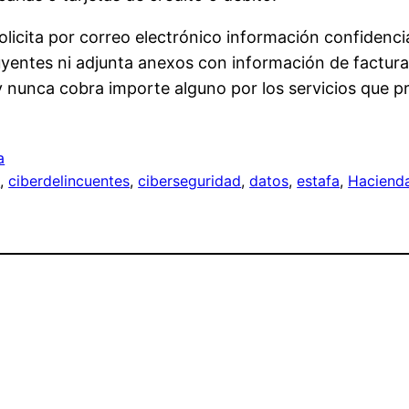
solicita por correo electrónico información confiden
uyentes ni adjunta anexos con información de facturas
y nunca cobra importe alguno por los servicios que pr
a
a
, 
ciberdelincuentes
, 
ciberseguridad
, 
datos
, 
estafa
, 
Haciend