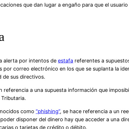
icaciones que dan lugar a engaño para que el usuario 
a
la alerta por intentos de
estafa
referentes a supuesto
or correo electrónico en los que se suplanta la ide
d de sus directivos.
n referencia a una supuesta información que imposibil
Tributaria.
conocidos como
“phishing”
, se hace referencia a un re
a poder disponer del dinero hay que acceder a una dir
rias o tarjetas de crédito o débito.