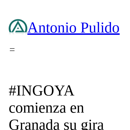
Saltar
al
contenido
Antonio Pulido
#INGOYA
comienza en
Granada su gira