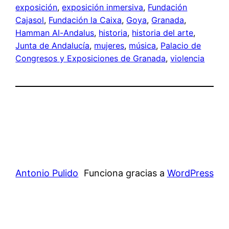
exposición
, 
exposición inmersiva
, 
Fundación
Cajasol
, 
Fundación la Caixa
, 
Goya
, 
Granada
, 
Hamman Al-Andalus
, 
historia
, 
historia del arte
, 
Junta de Andalucía
, 
mujeres
, 
música
, 
Palacio de
Congresos y Exposiciones de Granada
, 
violencia
Antonio Pulido
Funciona gracias a
WordPress