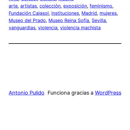
arte
, 
artistas
, 
colección
, 
exposición
, 
feminismo
, 
Fundación Cajasol
, 
instituciones
, 
Madrid
, 
mujeres
, 
Museo del Prado
, 
Museo Reina Sofía
, 
Sevilla
, 
vanguardias
, 
violencia
, 
violencia machista
Antonio Pulido
Funciona gracias a
WordPress