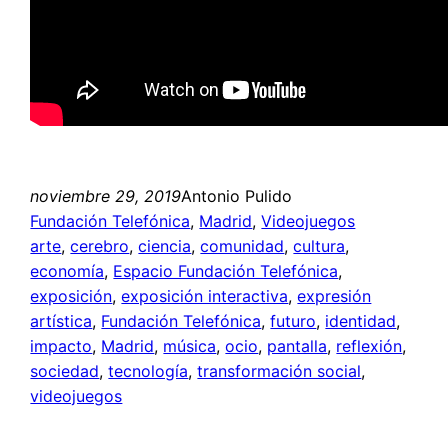
noviembre 29, 2019
Antonio Pulido
Fundación Telefónica
, 
Madrid
, 
Videojuegos
arte
, 
cerebro
, 
ciencia
, 
comunidad
, 
cultura
, 
economía
, 
Espacio Fundación Telefónica
, 
exposición
, 
exposición interactiva
, 
expresión
artística
, 
Fundación Telefónica
, 
futuro
, 
identidad
, 
impacto
, 
Madrid
, 
música
, 
ocio
, 
pantalla
, 
reflexión
, 
sociedad
, 
tecnología
, 
transformación social
, 
videojuegos