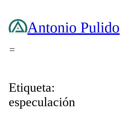
Saltar
al
contenido
Antonio Pulido
Etiqueta:
especulación