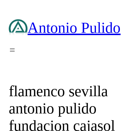
Saltar
al
contenido
Antonio Pulido
flamenco sevilla
antonio pulido
fundacion cajasol