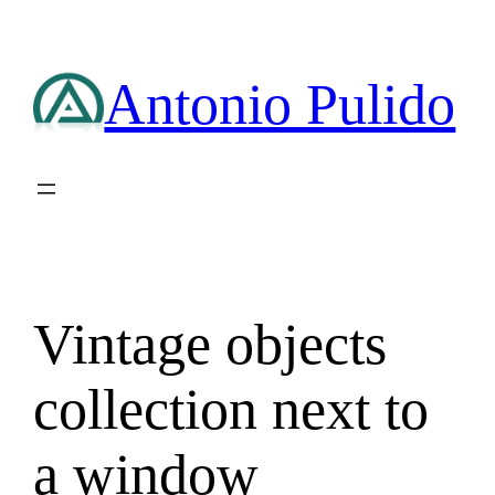
Saltar
al
contenido
Antonio Pulido
Vintage objects
collection next to
a window