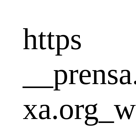
https
__prensa
xa.org_w