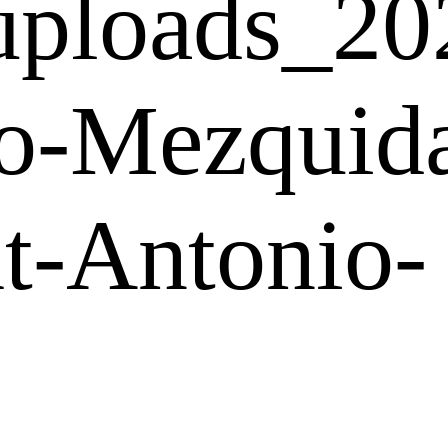
uploads_20
o-Mezquid
t-Antonio-