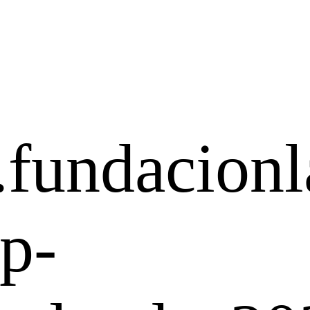
.fundacionl
p-