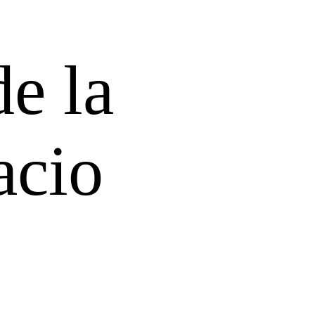
e la
acio