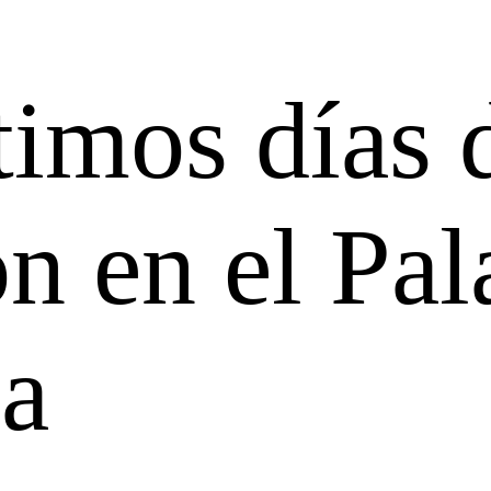
imos días d
n en el Pal
ia