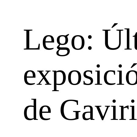
Lego: Últ
exposició
de Gavir