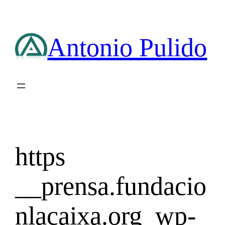
Saltar
al
contenido
Antonio Pulido
https
__prensa.fundacio
nlacaixa.org_wp-