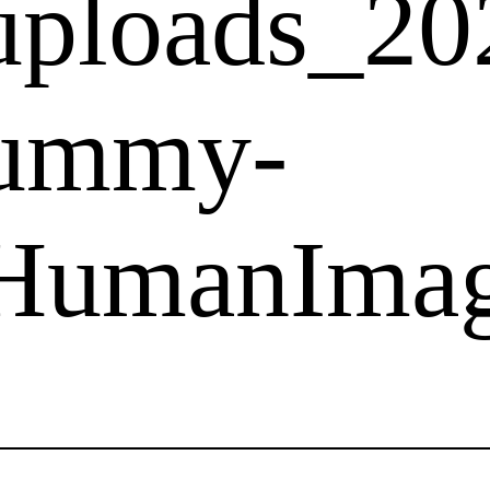
uploads_20
ummy-
t_HumanIma