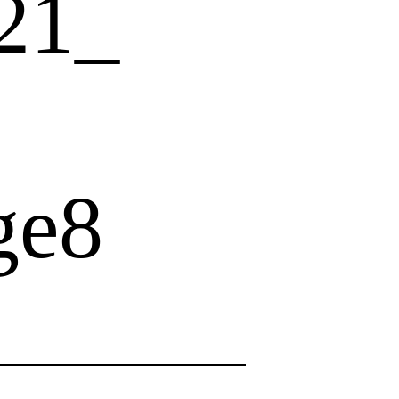
21_
ge8