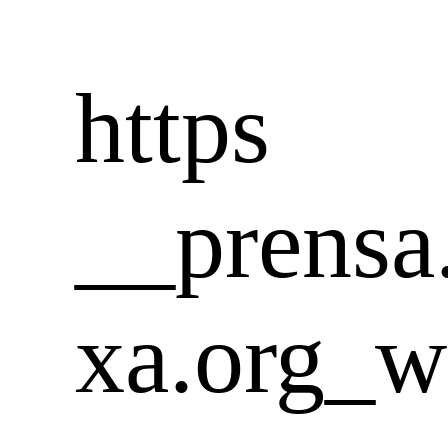
https
__prensa
xa.org_w