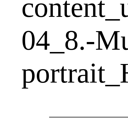
content_
04_8.-M
portrai