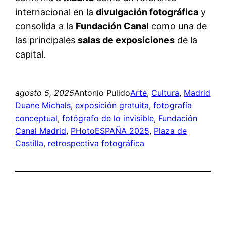
internacional en la
divulgación fotográfica
y
consolida a la
Fundación Canal
como una de
las principales
salas de exposiciones
de la
capital.
agosto 5, 2025
Antonio Pulido
Arte
, 
Cultura
, 
Madrid
Duane Michals
, 
exposición gratuita
, 
fotografía
conceptual
, 
fotógrafo de lo invisible
, 
Fundación
Canal Madrid
, 
PHotoESPAÑA 2025
, 
Plaza de
Castilla
, 
retrospectiva fotográfica