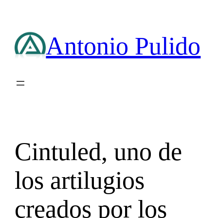
Saltar
al
contenido
Antonio Pulido
Cintuled, uno de
los artilugios
creados por los