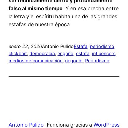
ser técnicamente cierto y profundamente
falso al mismo tiempo
. Y en esa brecha entre
la letra y el espíritu habita una de las grandes
estafas de nuestra época.
enero 22, 2026
Antonio Pulido
Estafa
, 
periodismo
clickbait
, 
democracia
, 
engaño
, 
estafa
, 
influencers
, 
medios de comunicación
, 
negocio
, 
Periodismo
Antonio Pulido
Funciona gracias a
WordPress