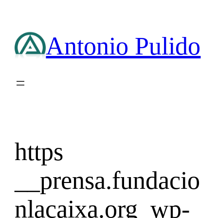
Saltar
al
contenido
Antonio Pulido
https
__prensa.fundacio
nlacaixa.org_wp-