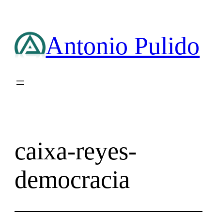
Saltar
al
contenido
Antonio Pulido
caixa-reyes-
democracia