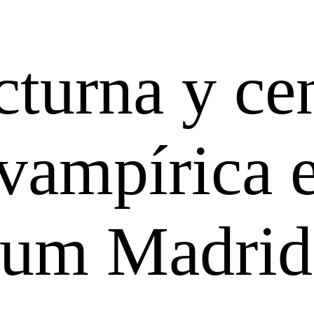
cturna y ce
 vampírica 
rum Madrid