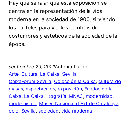
Hay que señalar que esta exposición se
centra en la representación de la vida
moderna en la sociedad de 1900, sirviendo
los carteles para ver los cambios de
costumbres y estéticos de la sociedad de la
época.
septiembre 29, 2021
Antonio Pulido
Arte
, 
Cultura
, 
La Caixa
, 
Sevilla
CaixaForum Sevilla
, 
Colección la Caixa
, 
cultura de
masas
, 
espectáculos
, 
exposición
, 
Fundación la
Caixa
, 
La Caixa
, 
litografía
, 
MNAC
, 
modernidad
, 
modernismo
, 
Museu Nacional d Art de Catalunya
, 
ocio
, 
Sevilla
, 
sociedad
, 
vida moderna