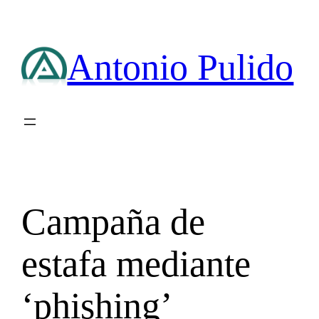
Saltar
al
contenido
Antonio Pulido
Campaña de
estafa mediante
‘phishing’