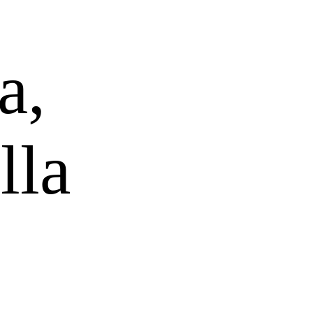
a,
lla