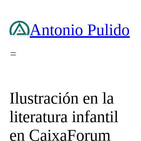
Saltar
al
contenido
Antonio Pulido
Ilustración en la
literatura infantil
en CaixaForum