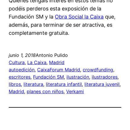
Quienes tengáis interés en estos temas no
podéis perderos esta exposición de la
Fundación SM y la
Obra Social la Caixa
que,
además, para terminar de ser atractiva, es
completamente gratuita.
junio 1, 2018
Antonio Pulido
Cultura
, 
La Caixa
, 
Madrid
autoedición
, 
CaixaForum Madrid
, 
crowdfunding
, 
escritores
, 
Fundación SM
, 
ilustración
, 
ilustradores
, 
libros
, 
literatura
, 
literatura infantil
, 
literatura juvenil
, 
Madrid
, 
planes con niños
, 
Verkami